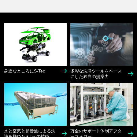
身近なところにS-Tec
多彩な洗浄ツールを
ベース
にした独自の提案力
水と空気と超音波による
洗
万全のサポート体制
アフタ
浄を極めたS-Tecの技術
ーフォロー