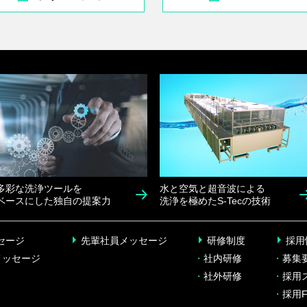
多彩な洗浄ツールを
水と空気と超音波による
ベースにした独自の提案力
洗浄を極めたS-Tecの技術
セージ
先輩社員メッセージ
研修制度
採用
メッセージ
・
社内研修
・
募集
・
社外研修
・
採用
・
採用F