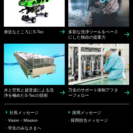
身近なところにS-Tec
多彩な洗浄ツールを
ベース
にした独自の提案力
水と空気と超音波による
洗
万全のサポート体制
アフタ
浄を極めたS-Tecの技術
ーフォロー
社長メッセージ
採用メッセージ
・
Vision・Mission
・
採用担当メッセージ
・
学生のみなさまへ